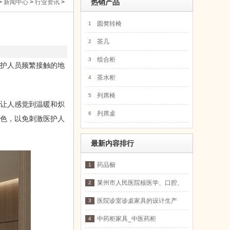
>
新闻中心
>
行业资讯
>
热销产品
圆凳转椅
1
茶几
2
组合柜
3
护人员频繁接触的地
茶水柜
4
列席椅
5
让人感觉到温暖和炽
列席桌
6
颜色，以免刺激医护人
最新内容排行
药品橱
1
莱州市人民医院核医学、口腔、
2
康养综合楼项目
医院诊室诊桌家具的设计生产
3
中药柜家具_中医药柜
4