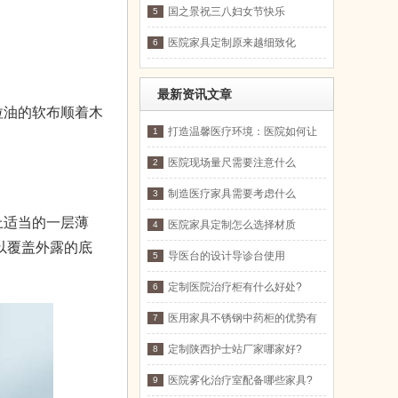
国之景祝三八妇女节快乐
5
医院家具定制原来越细致化
6
最新资讯文章
油的软布顺着木
打造温馨医疗环境：医院如何让
1
患者感到宾至如归?
医院现场量尺需要注意什么
2
制造医疗家具需要考虑什么
3
上适当的一层薄
医院家具定制怎么选择材质
4
以覆盖外露的底
导医台的设计导诊台使用
5
定制医院治疗柜有什么好处?
6
医用家具不锈钢中药柜的优势有
7
什么?
定制陕西护士站厂家哪家好?
8
医院雾化治疗室配备哪些家具?
9