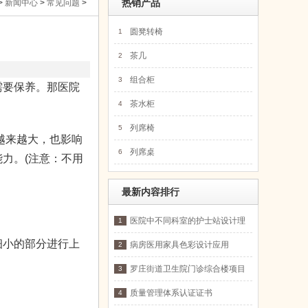
>
新闻中心
>
常见问题
>
热销产品
圆凳转椅
1
茶几
2
组合柜
3
要保养。那医院
茶水柜
4
列席椅
5
越来越大，也影响
列席桌
6
力。(注意：不用
最新内容排行
医院中不同科室的护士站设计理
1
念
小的部分进行上
病房医用家具色彩设计应用
2
罗庄街道卫生院门诊综合楼项目
3
质量管理体系认证证书
4